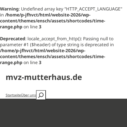
Warning
: Undefined array key "HTTP_ACCEPT_LANGUAGE"
in
/home/p-jfhvct/html/website-2026/wp-
content/themes/ensch/assets/shortcodes/time-
range.php
on line
3
Deprecated
: locale_accept_from_http(): Passing null to
parameter #1 ($header) of type string is deprecated in
/home/p-jfhvct/html/website-2026/wp-
content/themes/ensch/assets/shortcodes/time-
range.php
on line
3
mvz-mutterhaus.de
Startseite
Über uns