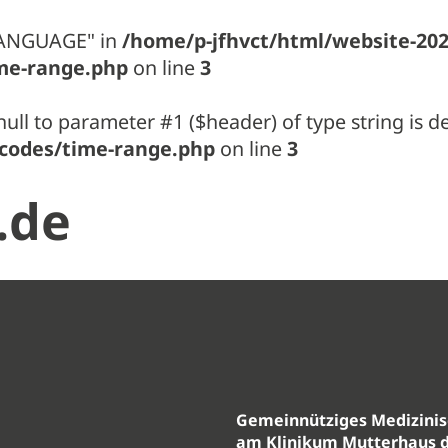
LANGUAGE" in
/home/p-jfhvct/html/website-20
me-range.php
on line
3
null to parameter #1 ($header) of type string is 
codes/time-range.php
on line
3
.de
Gemeinnütziges Medizini
am Klinikum Mutterhaus 