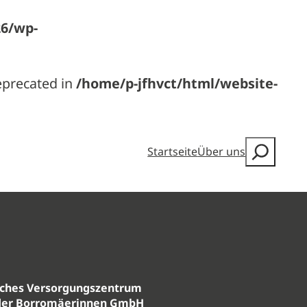
26/wp-
deprecated in
/home/p-jfhvct/html/website-
Startseite
Über uns
sches Versorgungszentrum
der Borromäerinnen GmbH