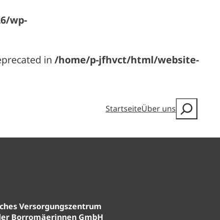
26/wp-
deprecated in
/home/p-jfhvct/html/website-
Startseite
Über uns
sches Versorgungszentrum
der Borromäerinnen GmbH