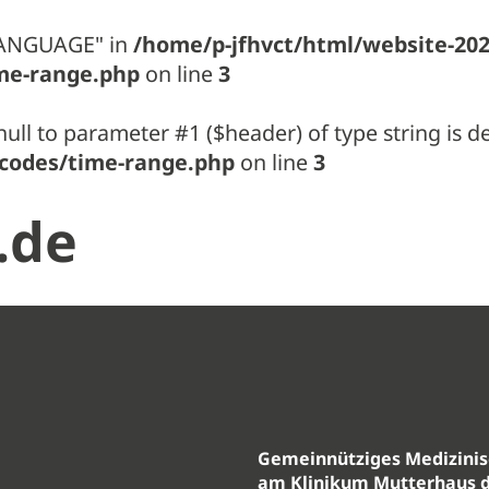
LANGUAGE" in
/home/p-jfhvct/html/website-20
me-range.php
on line
3
null to parameter #1 ($header) of type string is 
codes/time-range.php
on line
3
.de
Gemeinnütziges Medizini
am Klinikum Mutterhaus 